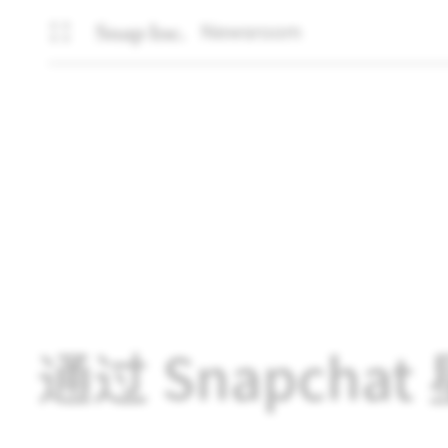
Newsroom
通过 Snapc