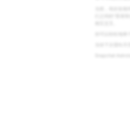
当然，有好友相
们之间的“星座
相互交叉。
你可以轻松地将个
当你下次望向天
Snapchat A