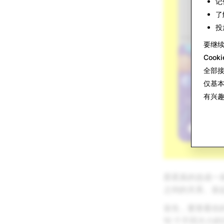
记
了
投
要继
Cook
全部
仅基
有兴
星星真的连成一条
之间的关系、发
首先，要查看你
10 个不同大小