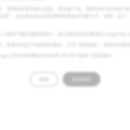
伴，事事都会更加称心如意。所以接下来，请前往你与好友的“友
契合度”。这会显示你们的特质和性格如何在吸引力、强度、压力
人图表下载到相机胶卷中，或分享到你的故事或与 Snapchat
空，想要寻找关于友情的答案时，打开“友情档案”，那里有你要
strology 已在全球范围内为安卓和 iOS 用户提供了英语版本。
视频
返回新闻