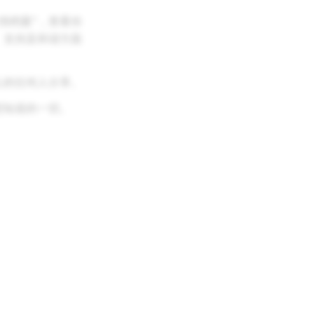
情档案”，查看你
、支持及和谐方面
 上的任何人分享。
想知道的一切。