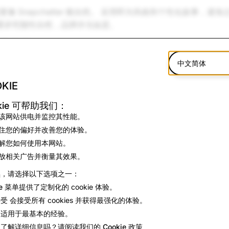
要像 Snapchatter 般自然。 采用即兴风格和个性化叙事，避免过
通讲究随性自然，品牌亦当如是。
日相伴
是好友实时共享生活的空间。当其他平台沦为照片存储站时，Snapch
中文简体
论是午间 Snap、购物前的即时咨询，还是单纯分享生活的“我
KIE
季度 Snapchatter 发送聊天消息超 8800 亿条。
（全球）
7
跃 Snapchatter 购物时会咨询好友，超
半数
通过 Snapchat
kie 可帮助我们：
该网站供电并监控其性能。
住您的偏好并改善您的体验。
解您如何使用本网站。
放相关广告并衡量其效果。
续，请选择以下选项之一：
ie 菜单
提供了定制化的 cookie 体验。
接受
会接受所有 cookies 并获得最强化的体验。
本
适用于最基本的经验。
趣了解详细信息吗？请阅读我们的
Cookie 政策