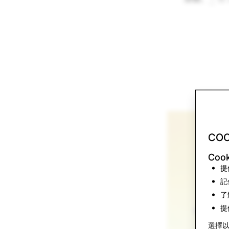
COO
Coo
提
記
了
提
選擇